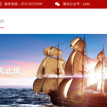
江苏磊达股份有限公司（江苏磊达集团）是1998年2月改制创立的股份制企业，现有建
服务热线：0515-85552999
微信公众号：jsldjt
我们